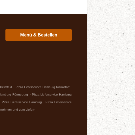
Menü & Bestellen
.
.
 Heimfeld
Pizza Lieferservice Hamburg Marmstorf
.
e Hamburg Rönneburg
Pizza Lieferservice Hamburg
.
.
Pizza Lieferservice Hamburg
Pizza Lieferservice
tnehmen und zum Liefern