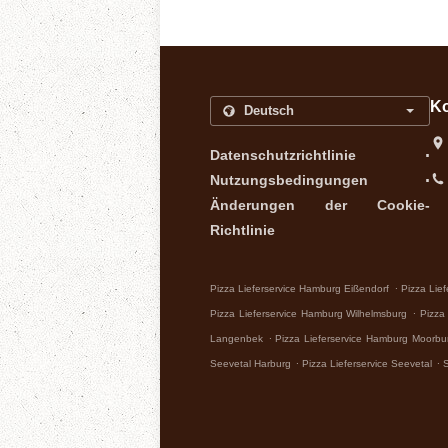
Ko
.
Datenschutzrichtlinie
.
Nutzungsbedingungen
Änderungen der Cookie-
Richtlinie
.
Pizza Lieferservice Hamburg Eißendorf
Pizza Lie
.
Pizza Lieferservice Hamburg Wilhelmsburg
Pizza
.
Langenbek
Pizza Lieferservice Hamburg Moorbu
.
.
Seevetal Harburg
Pizza Lieferservice Seevetal
S