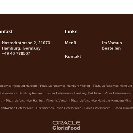
ntakt
Links
Hastedtstrasse 2, 21073
Menü
Im Voraus
Hamburg, Germany
bestellen
+49 40 776507
Kontakt
.
.
ferservice Hamburg Harburg
Pizza Lieferservice Hamburg Wilstorf
Pizza Lieferservice Hamburg
.
.
 Lieferservice Hamburg Neuland
Pizza Lieferservice Hamburg Gut Moor
Pizza Lieferservic
.
.
rg
Pizza Lieferservice Hamburg Phoenix-Viertel
Pizza Lieferservice Hamburg Hamburg-Mitte
.
.
.
andwiches Lieferservice
Griechisches Essen Lieferservice
Pasta Lieferservice
Essen zum mi