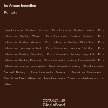
Im Voraus bestellen
Kontakt
.
.
Pizza Lieferservice Hamburg Eißendorf
Pizza Lieferservice Hamburg Harburg
Pizza
.
.
Lieferservice Hamburg Wilstorf
Pizza Lieferservice Hamburg Heimfeld
Pizza
.
.
Lieferservice Hamburg Marmstorf
Pizza Lieferservice Hamburg Wilhelmsburg
Pizza
.
.
Lieferservice Hamburg Neuland
Pizza Lieferservice Hamburg Gut Moor
Pizza
.
.
Lieferservice Hamburg Rönneburg
Pizza Lieferservice Hamburg Langenbek
Pizza
.
.
Lieferservice Hamburg Moorburg
Pizza Lieferservice Hamburg Phoenix-Viertel
Pizza
.
.
Lieferservice Hamburg Hamburg-Mitte
Pizza Lieferservice Hamburg
Pizza Lieferservice
.
.
.
Seevetal Harburg
Pizza Lieferservice Seevetal
Sandwiches Lieferservice
.
.
Griechisches Essen Lieferservice
Pasta Lieferservice
Essen zum mitnehmen und zum
Liefern